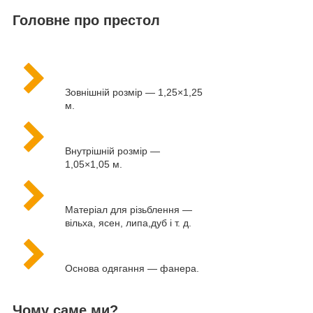
Головне про престол
Зовнішній розмір — 1,25×1,25
м.
Внутрішній розмір —
1,05×1,05 м.
Матеріал для різьблення —
вільха, ясен, липа,дуб і т. д.
Основа одягання — фанера.
Чому саме ми?