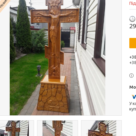
Новинка
Пі
29
+38
+3
У к
куп