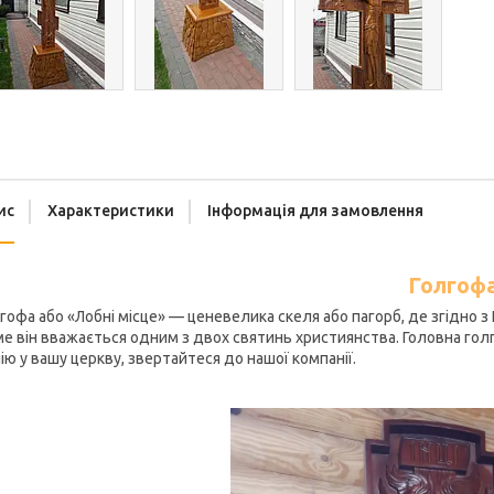
ис
Характеристики
Інформація для замовлення
Голгоф
гофа або «Лобні місце» — ценевелика скеля або пагорб, де згідно з
е він вважається одним з двох святинь християнства. Головна голг
ію у вашу церкву, звертайтеся до нашої компанії.