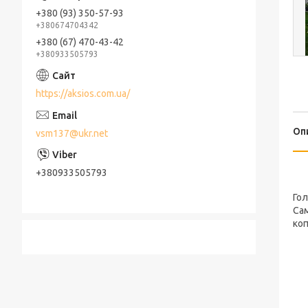
+380 (93) 350-57-93
+380674704342
+380 (67) 470-43-42
+380933505793
https://aksios.com.ua/
Оп
vsm137@ukr.net
+380933505793
Гол
Сам
коп