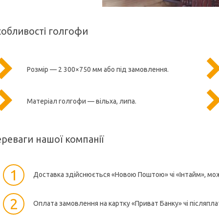
обливості голгофи
Розмір — 2 300×750 мм або під замовлення.
Матеріал голгофи — вільха, липа.
реваги нашої компанії
1
Доставка здійснюється «Новою Поштою» чі «Інтайм», мо
2
Оплата замовлення на картку «Приват Банку» чі післяпла