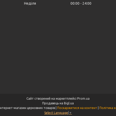
Неділя
00:00
24:00
Сайт створений на маркетплейсі
Prom.ua
Продавець на Bigl.ua
"Aksios.com.ua" інтернет-магазин церковних товарів |
Поскаржитися на контент
|
Політика к
Select Language
▼