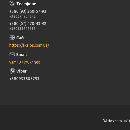
+380 (93) 350-57-93
+380674704342
+380 (67) 470-43-42
+380933505793
https://aksios.com.ua/
vsm137@ukr.net
+380933505793