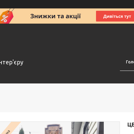
нтер'єру
Гол
ЦЕ