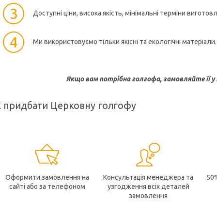
3
Доступні ціни, висока якість, мінімальні терміни виготов
4
Ми використовуємо тільки якісні та екологічні матеріали.
Якщо вам потрібна голгофа, замовляйте її у 
 придбати Церковну голгофу
Оформити замовлення на
Консультація менеджера та
50
сайті або за телефоном
узгодження всіх деталей
замовлення