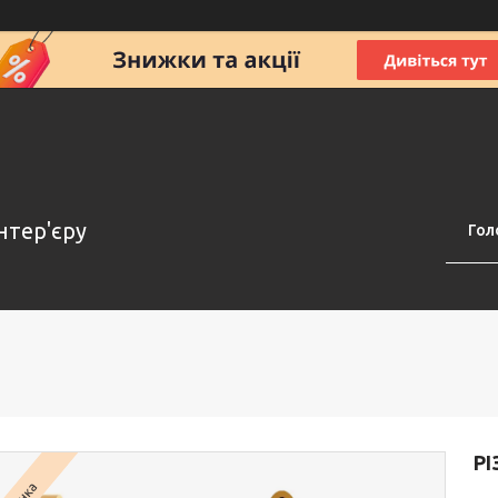
нтер'єру
Гол
РІ