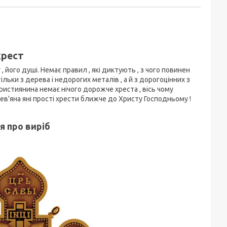
хрест
, його душі. Немає правил , які диктують , з чого повинен
льки з дерева і недорогих металів , а й з дорогоцінних з
ристиянина немає нічого дорожче хреста , вісь чому
рев'яна яні прості хрести ближче до Христу Господньому !
я про виріб