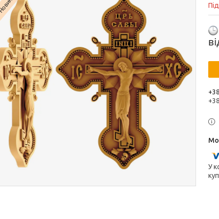
Новинка
Пі
в
+38
+3
У к
куп