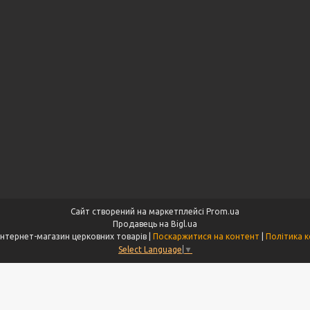
Сайт створений на маркетплейсі
Prom.ua
Продавець на Bigl.ua
"Aksios.com.ua" інтернет-магазин церковних товарів |
Поскаржитися на контент
|
Політика к
Select Language
▼