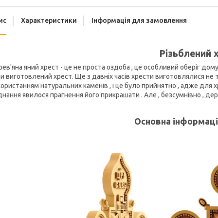
ис
Характеристики
Інформація для замовлення
Різьблений 
ев'яна яний хрест - це не проста оздоба , це особливий оберіг дому 
и виготовлений хрест. Ще з давніх часів хрести виготовлялися не ті
ористанням натуральних каменів , і це було прийнятно , адже для х
днання явилося прагнення його прикрашати . Але , безсумнівно , де
Основна інформаці