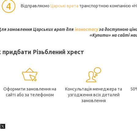
4
Відправляємо
Царські врата
транспортною компанією «Нов
ля замовлення Царських врат для
іконостасу
за доступною цін
«Купити» на сайті наш
 придбати Різьблений хрест
Оформити замовлення на
Консультація менеджера та
50
сайті або за телефоном
узгодження всіх деталей
замовлення