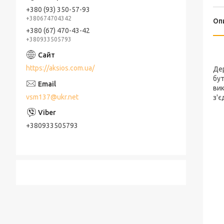
+380 (93) 350-57-93
+380674704342
Оп
+380 (67) 470-43-42
+380933505793
https://aksios.com.ua/
Дер
бут
вик
vsm137@ukr.net
з'є
+380933505793