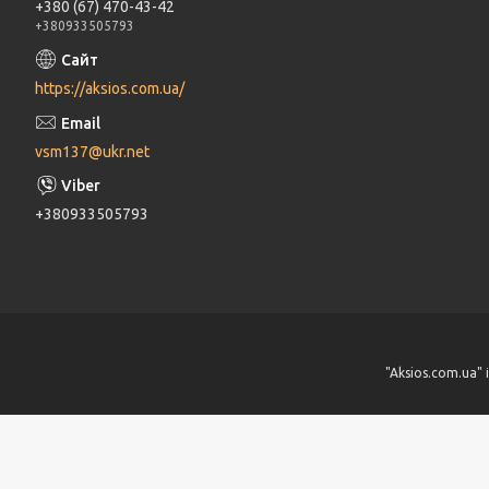
+380 (67) 470-43-42
+380933505793
https://aksios.com.ua/
vsm137@ukr.net
+380933505793