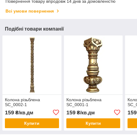
Повернення товару впродовж 14 днів за домовленістю
Всі умови повернення
Подібні товари компанії
Колона різьблена
Колона різьблена
Коло
SC_0002-1
SC_0001-1
SC_
159
159
159
₴/кв.дм
₴/кв.дм
Купити
Купити